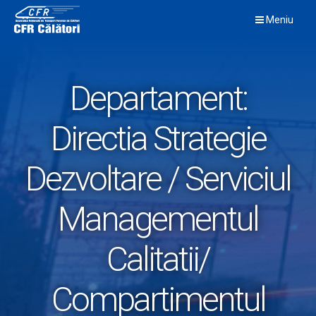
Skip
Meniu
to
content
Departament:
Directia Strategie
Dezvoltare / Serviciul
Managementul
Calitatii/
Compartimentul