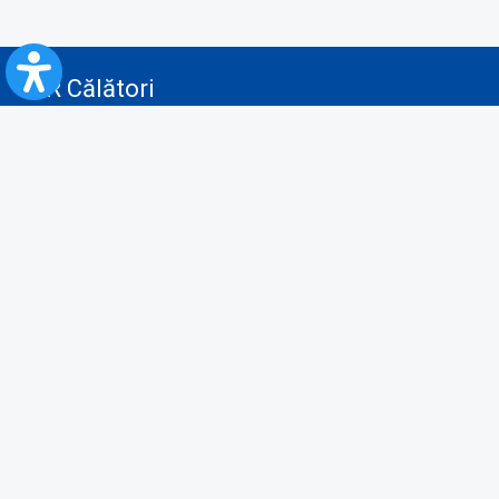
CFR Călători
Blog
Advertising services
Privacy Policy
Cookies policy
Video/Audio-Video monitoring policy
Personal Data Protection Policy
Collaboration protocol with the General Directorate for Personal
Registry to provide data from the National Personal Records Registry
A.N.P.C.
Useful information