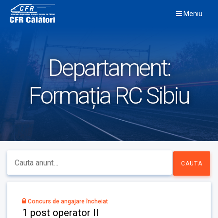
Skip
Meniu
to
content
Departament:
Formația RC Sibiu
Concurs de angajare încheiat
1 post operator II