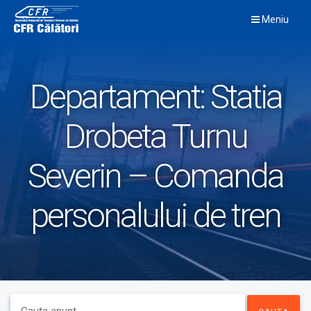
Skip
Meniu
to
content
Departament:
Statia
Drobeta Turnu
Severin – Comanda
personalului de tren