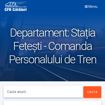
Skip
Meniu
to
content
Departament:
Stația
Fetești - Comanda
Personalului de Tren