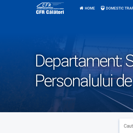
Skip
HOME
DOMESTIC TRA
to
content
Departament:
S
Personalului de