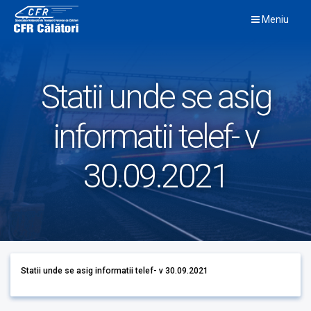
Skip
Meniu
to
content
Statii unde se asig
informatii telef- v
30.09.2021
Statii unde se asig informatii telef- v 30.09.2021