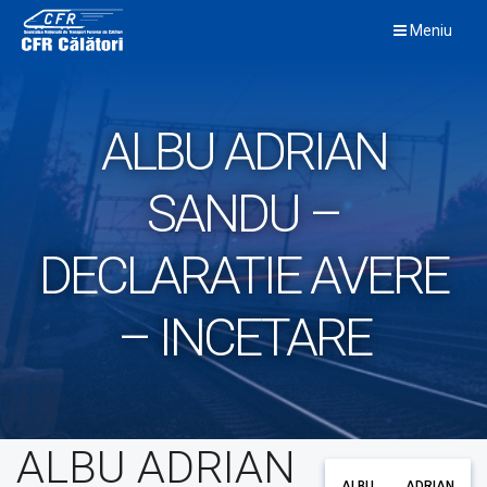
Skip
Meniu
to
content
ALBU ADRIAN
SANDU –
DECLARATIE AVERE
– INCETARE
ALBU ADRIAN
ALBU ADRIAN