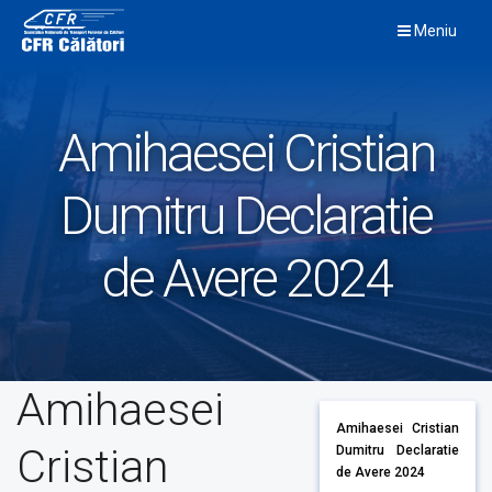
Skip
Meniu
to
content
Amihaesei Cristian
Dumitru Declaratie
de Avere 2024
Amihaesei
Amihaesei Cristian
Cristian
Dumitru Declaratie
de Avere 2024