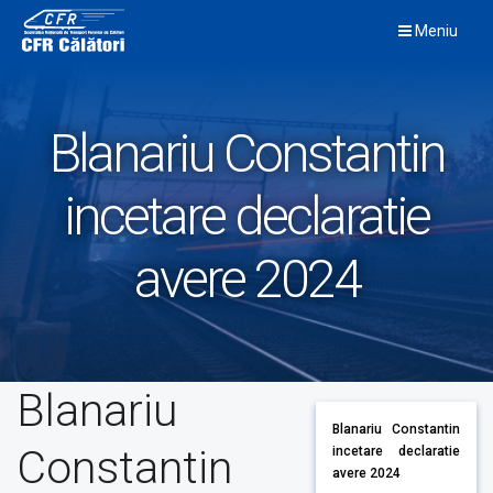
Skip
Meniu
to
content
Blanariu Constantin
incetare declaratie
avere 2024
Blanariu
Blanariu Constantin
Constantin
incetare declaratie
avere 2024