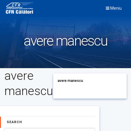
Skip
Meniu
to
content
avere manescu
avere
avere manescu
manescu
SEARCH