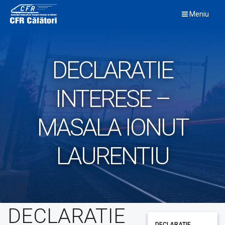
Skip
Meniu
to
content
DECLARATIE
INTERESE –
MASALA IONUT
LAURENTIU
DECLARATIE
DECLARATIE