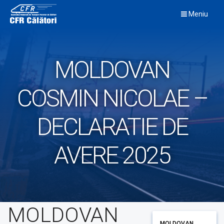
Skip
Meniu
to
content
MOLDOVAN
COSMIN NICOLAE –
DECLARATIE DE
AVERE 2025
MOLDOVAN
MOLDOVAN