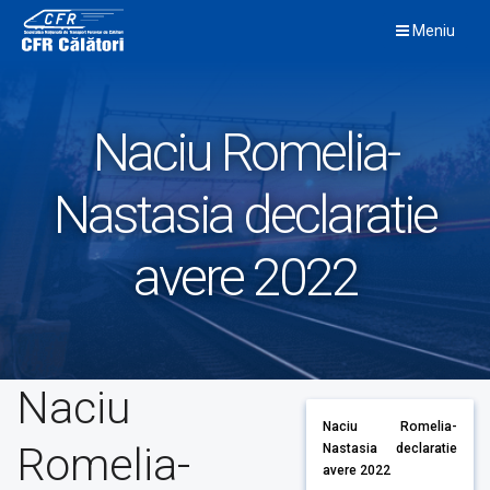
Skip
Meniu
to
content
Naciu Romelia-
Nastasia declaratie
avere 2022
Naciu
Naciu Romelia-
Romelia-
Nastasia declaratie
avere 2022