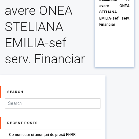
avere ONEA
avere ONEA
STELIANA
EMILIA-sef serv.
STELIANA
Financiar
EMILIA-sef
serv. Financiar
SEARCH
RECENT POSTS
Comunicate și anunțuri de presă PNRR