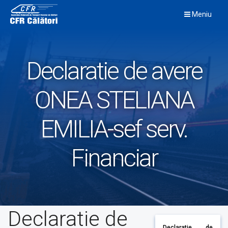
Skip
Meniu
to
content
Declaratie de avere
ONEA STELIANA
EMILIA-sef serv.
Financiar
Declaratie de
Declaratie de