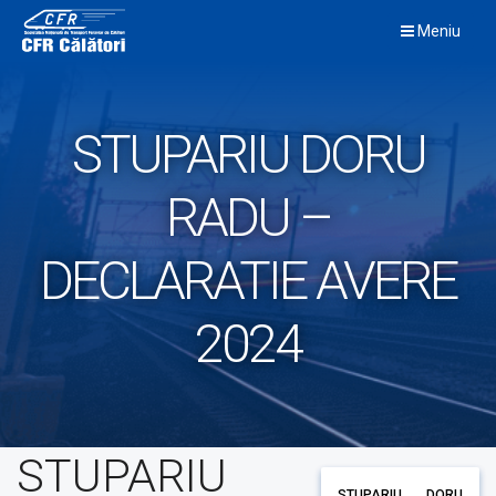
Skip
Meniu
to
content
STUPARIU DORU
RADU –
DECLARATIE AVERE
2024
STUPARIU
STUPARIU DORU