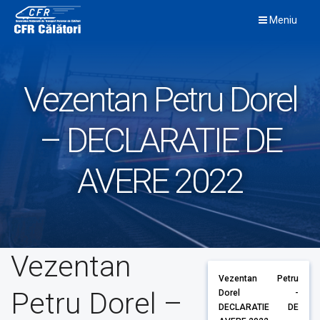
Skip
Meniu
to
content
Vezentan Petru Dorel
– DECLARATIE DE
AVERE 2022
Vezentan
Vezentan Petru
Petru Dorel –
Dorel -
DECLARATIE DE