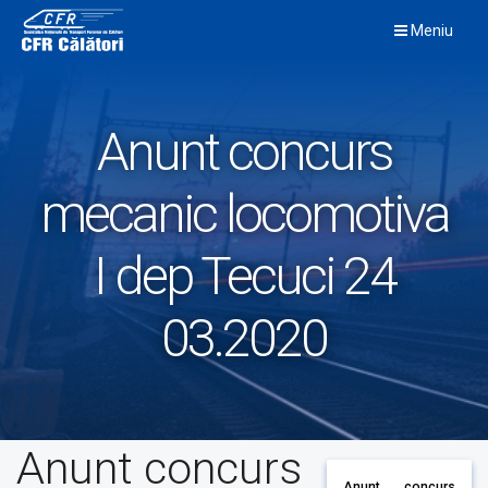
Skip
Meniu
to
content
Anunt concurs
mecanic locomotiva
I dep Tecuci 24
03.2020
Anunt concurs
Anunt concurs