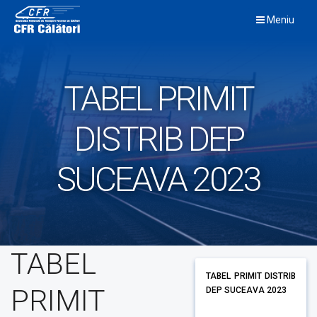
Skip
Meniu
to
content
TABEL PRIMIT
DISTRIB DEP
SUCEAVA 2023
TABEL
TABEL PRIMIT DISTRIB
PRIMIT
DEP SUCEAVA 2023