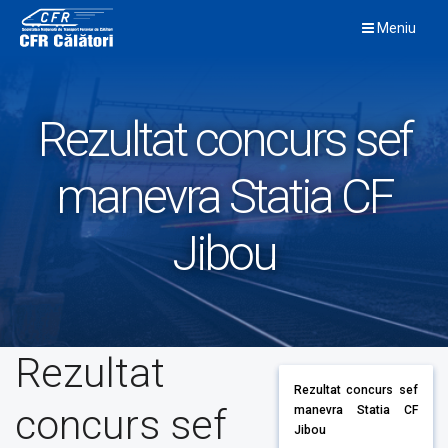
Skip
Meniu
to
content
Rezultat concurs sef
manevra Statia CF
Jibou
Rezultat
Rezultat concurs sef
concurs sef
manevra Statia CF
Jibou