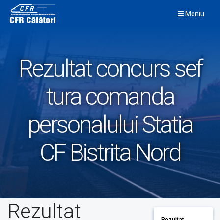
Skip
Meniu
to
content
Rezultat concurs sef
tura comanda
personalului Statia
CF Bistrita Nord
Rezultat
Rezultat