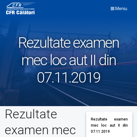
Skip
Meniu
to
content
Rezultate examen
mec loc aut II din
07.11.2019
Rezultate
Rezultate examen
examen mec
mec loc aut II din
07.11.2019