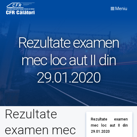
Skip
Meniu
to
content
Rezultate examen
mec loc aut II din
29.01.2020
Rezultate
Rezultate examen
examen mec
mec loc aut II din
29.01.2020