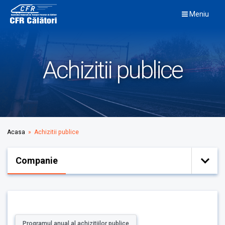
Skip
Meniu
to
content
Achizitii publice
Acasa
» Achizitii publice
Companie
Programul anual al achizitiilor publice