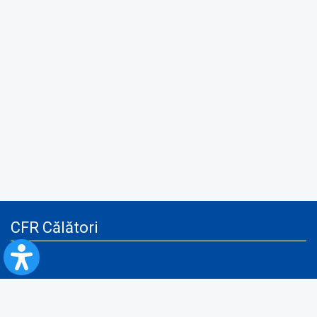
CFR Călători
Blog
Servicii pentru reclamă și publicitate
Politica de Confidenţialitate