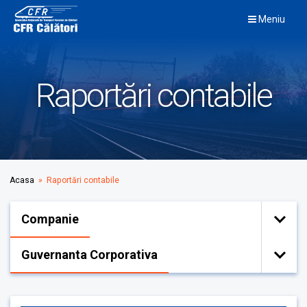
Skip
Meniu
to
content
Raportări contabile
Acasa
» Raportări contabile
Companie
Guvernanta Corporativa