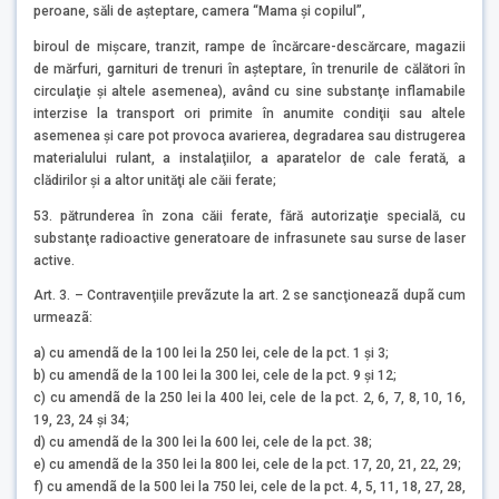
peroane, săli de aşteptare, camera “Mama şi copilul”,
biroul de mişcare, tranzit, rampe de încărcare-descărcare, magazii
de mărfuri, garnituri de trenuri în aşteptare, în trenurile de călători în
circulaţie şi altele asemenea), având cu sine substanţe inflamabile
interzise la transport ori primite în anumite condiţii sau altele
asemenea şi care pot provoca avarierea, degradarea sau distrugerea
materialului rulant, a instalaţiilor, a aparatelor de cale ferată, a
clădirilor şi a altor unităţi ale căii ferate;
53. pătrunderea în zona căii ferate, fără autorizaţie specială, cu
substanţe radioactive generatoare de infrasunete sau surse de laser
active.
Art. 3. – Contravenţiile prevãzute la art. 2 se sancţioneazã dupã cum
urmeazã:
a) cu amendã de la 100 lei la 250 lei, cele de la pct. 1 şi 3;
b) cu amendã de la 100 lei la 300 lei, cele de la pct. 9 şi 12;
c) cu amendã de la 250 lei la 400 lei, cele de la pct. 2, 6, 7, 8, 10, 16,
19, 23, 24 şi 34;
d) cu amendã de la 300 lei la 600 lei, cele de la pct. 38;
e) cu amendã de la 350 lei la 800 lei, cele de la pct. 17, 20, 21, 22, 29;
f) cu amendã de la 500 lei la 750 lei, cele de la pct. 4, 5, 11, 18, 27, 28,