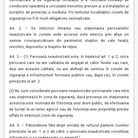
semnalizare şi de siguranţa circulaţiei şi a celorlalte instalaţii de
conducere operativă a circulaţiei trenurilor, precum şi a instalaţiilor şi
lucrărilor de protecţie a mediului. Pe teritoriul localităţilor zonele de
siguranţă vor fi în mod obligatoriu semnalizate.
Art. 2. – Se interzice intrarea sau staţionarea persoanelor
neautorizate în zonele unde accesul este interzis prin afişe ori
semne corespunzătoare din perimetrul staţiilor de cale ferată,
reviziilor, depourilor şi triajelor de reţea.
Art. 3 – (1) Persoană neautorizată este, în înţelesul art. 1 şi 2, orice
persoană care nu are calitatea de angajat al căilor ferate sau care,
deşi are această calitate, nu are atribuţii de serviciu în zonele de
siguranţă a infrastructurii feroviare publice sau, după caz, în zonele
prevăzute la art. 2.
(2) Nu sunt considerate persoane neautorizate persoanele care intră
sau staţionează în zona de siguranţă, dacă prezenţa ori staţionarea
acestora este motivată de folosinţa unui drum public, de efectuarea
de lucrări la un teren agricol sau de folosinţa unei proprietăţi private
aflate în interiorul zonei de siguranţă.
Art. 4. – Pătrunderea fără drept urmată de refuzul părăsirii zonelor
prevăzute la art. 1 şi 2 de către o persoană neautorizată constituie
infracţiune şi se pedepseşte cu amendă.”