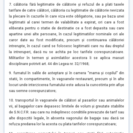
7. călătoria fără legitimatie de călătorie şi refuzul de a plati taxele
tarifare de catre călători, călătoria cu legitimatie de călătorie nevizata
la plecare în cazurile în care viza este obligatorie, sau pe baza unei
legitimatii al carei termen de valabilitate a expirat, ori care a fost
eliberata pentru o statie de destinatie ce a fost depasita sau care
apartine unei alte persoane, în cazul legitimatiilor nominale ori ale
caror date au fost modificate, precum şi continuarea călătoriei
intrerupte, în cazul cand se folosesc legitimatii care nu dau dreptul
la intreruperi, dacă nu se achita pe loc tarifele corespunzatoare.
Militarilor în termen şi asimilatilor acestora li se aplica masuri
disciplinare potrivit art. 44 din Legea nr. 32/1968;
9. fumatul în salile de asteptare şi în camera “mama şi copilul” din
statii, în compartimente, în vagoanele-restaurant, precum şi în alte
locuri unde interzicerea fumatului este adusa la cunostinta prin afişe
sau semne corespunzatore;
10. transportul în vagoanele de călători al pasarilor sau animalelor
vii, al bagajelor care depasesc limitele de volum şi greutate stabilite
de S.N.C.F.R. sau care nu indeplinesc conditiile prevazute de tarif sau
alte dispozitii legale, în absenta vagonului de bagaje sau dacă se
refuza predarea lor la acesta cu plata tarifelor corespunzatoare;