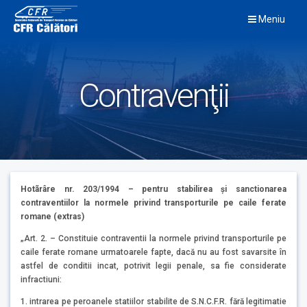
Skip
Meniu
to
content
Contravenţii
Hotãrâre nr. 203/1994 – pentru stabilirea şi sanctionarea
contraventiilor la normele privind transporturile pe caile ferate
romane (extras)
„Art. 2. – Constituie contraventii la normele privind transporturile pe
caile ferate romane urmatoarele fapte, dacă nu au fost savarsite în
astfel de conditii incat, potrivit legii penale, sa fie considerate
infractiuni:
1. intrarea pe peroanele statiilor stabilite de S.N.C.F.R. fără legitimatie