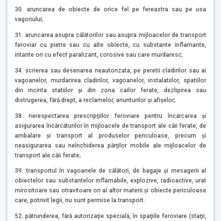
30. aruncarea de obiecte de orice fel pe fereastra sau pe usa
vagonului;
31. aruncarea asupra călătorilor sau asupra mijloacelor de transport
feroviar cu pietre sau cu alte obiecte, cu substante inflamante,
iritante ori cu efect paralizant, corosive sau care murdaresc;
34. scrierea sau desenarea neautorizata, pe peretii cladirilor sau ai
vagoanelor, murdarirea cladirilor, vagoanelor, instalatiilor, spatiilor
din incinta statiilor şi din zona cailor ferate, dezlipirea sau
distrugerea, fără drept, a reclamelor, anunturilor şi afişelor;
38. nerespectarea prescripţiilor feroviare pentru încărcarea şi
asigurarea încărcăturilor în mijloacele de transport ale căii ferate, de
ambalare şi transport al produselor periculoase, precum şi
neasigurarea sau neînchiderea părţilor mobile ale mijloacelor de
transport ale căii ferate;
39. transportul în vagoanele de călători, de bagaje şi mesagerii al
obiectelor sau substantelor inflamabile, explozive, radioactive, urat
mirositoare sau otravitoare ori al altor materii şi obiecte periculoase
care, potrivit legii, nu sunt permise la transport.
52. pătrunderea, fără autorizaţie specială, în spaţiile feroviare (staţii,