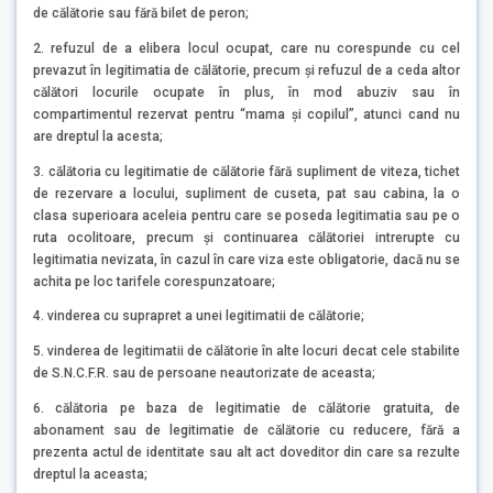
de călătorie sau fără bilet de peron;
2. refuzul de a elibera locul ocupat, care nu corespunde cu cel
prevazut în legitimatia de călătorie, precum şi refuzul de a ceda altor
călători locurile ocupate în plus, în mod abuziv sau în
compartimentul rezervat pentru “mama şi copilul”, atunci cand nu
are dreptul la acesta;
3. călătoria cu legitimatie de călătorie fără supliment de viteza, tichet
de rezervare a locului, supliment de cuseta, pat sau cabina, la o
clasa superioara aceleia pentru care se poseda legitimatia sau pe o
ruta ocolitoare, precum şi continuarea călătoriei intrerupte cu
legitimatia nevizata, în cazul în care viza este obligatorie, dacă nu se
achita pe loc tarifele corespunzatoare;
4. vinderea cu suprapret a unei legitimatii de călătorie;
5. vinderea de legitimatii de călătorie în alte locuri decat cele stabilite
de S.N.C.F.R. sau de persoane neautorizate de aceasta;
6. călătoria pe baza de legitimatie de călătorie gratuita, de
abonament sau de legitimatie de călătorie cu reducere, fără a
prezenta actul de identitate sau alt act doveditor din care sa rezulte
dreptul la aceasta;