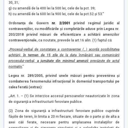
30, 31;
g) cu amendã de la 400 lei la 500 lei, cele de la pct. 39;
h) cu amendã de la 600 lei la 900 lei, cele de la pct.52 şi 53.”
Ordonanța de Guvern
nr. 2/2001
privind regimul juridic al
contravenţiilor, cu modificările şi completările aduse prin Legea nr.
203/2018 privind măsuri de eficientizare a achitării amenzilor
contravenţionale,
ca noutate, prevede la art.16 alin. (1) faptul că:
„Procesul-verbal de constatare a contravenţiei (…) acordă posibilitatea
achitării,
în termen de 15 zile
de la data înmânării sau comunicării
procesului-verbal,
a jumătate din minimul amenzii
prevăzute de actul
normativ.
”
Legea nr. 289/2005, privind unele măsuri pentru prevenirea şi
combaterea fenomenului infracţional în domeniul transportului pe
calea ferată (extras):
„Art. 1. – (1) Se interzice accesul persoanelor neautorizate în zona
de siguranţă a infrastructurii feroviare publice.
(2) Zona de siguranţă a infrastructurii feroviare publice cuprinde
fâşiile de teren, în limita a 20 m fiecare, situate de o parte şi de alta a
axei căii ferate, necesare pentru amplasarea instalaţiilor de