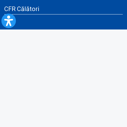
CFR Călători
Blog
Servicii pentru reclamă și publicitate
Politica de Confidenţialitate
Politica de Cookies
Politica monitorizare video/audio-video
Politica de protecție a datelor cu caracter personal
Protocol de colaborare cu Direcția Generală pentru Evidența
Persoanelor de furnizare a unor date din Registrul Național de Evidența
Persoanelor
A.N.P.C.
Informaţii utile