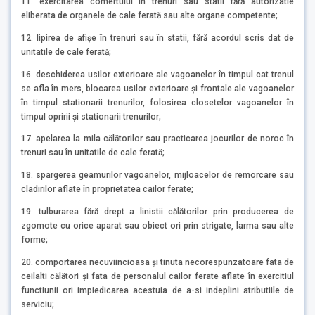
11. exercitarea comertului în trenuri sau statii fără autorizatie
eliberata de organele de cale ferată sau alte organe competente;
12. lipirea de afişe în trenuri sau în statii, fără acordul scris dat de
unitatile de cale ferată;
16. deschiderea usilor exterioare ale vagoanelor în timpul cat trenul
se afla în mers, blocarea usilor exterioare şi frontale ale vagoanelor
în timpul stationarii trenurilor, folosirea closetelor vagoanelor în
timpul opririi şi stationarii trenurilor;
17. apelarea la mila călătorilor sau practicarea jocurilor de noroc în
trenuri sau în unitatile de cale ferată;
18. spargerea geamurilor vagoanelor, mijloacelor de remorcare sau
cladirilor aflate în proprietatea cailor ferate;
19. tulburarea fără drept a linistii călătorilor prin producerea de
zgomote cu orice aparat sau obiect ori prin strigate, larma sau alte
forme;
20. comportarea necuviincioasa şi tinuta necorespunzatoare fata de
ceilalti călători şi fata de personalul cailor ferate aflate în exercitiul
functiunii ori impiedicarea acestuia de a-si indeplini atributiile de
serviciu;