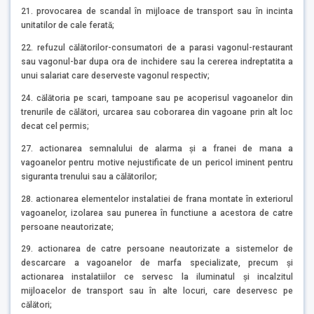
21. provocarea de scandal în mijloace de transport sau în incinta
unitatilor de cale ferată;
22. refuzul călătorilor-consumatori de a parasi vagonul-restaurant
sau vagonul-bar dupa ora de inchidere sau la cererea indreptatita a
unui salariat care deserveste vagonul respectiv;
24. călătoria pe scari, tampoane sau pe acoperisul vagoanelor din
trenurile de călători, urcarea sau coborarea din vagoane prin alt loc
decat cel permis;
27. actionarea semnalului de alarma şi a franei de mana a
vagoanelor pentru motive nejustificate de un pericol iminent pentru
siguranta trenului sau a călătorilor;
28. actionarea elementelor instalatiei de frana montate în exteriorul
vagoanelor, izolarea sau punerea în functiune a acestora de catre
persoane neautorizate;
29. actionarea de catre persoane neautorizate a sistemelor de
descarcare a vagoanelor de marfa specializate, precum şi
actionarea instalatiilor ce servesc la iluminatul şi incalzitul
mijloacelor de transport sau în alte locuri, care deservesc pe
călători;