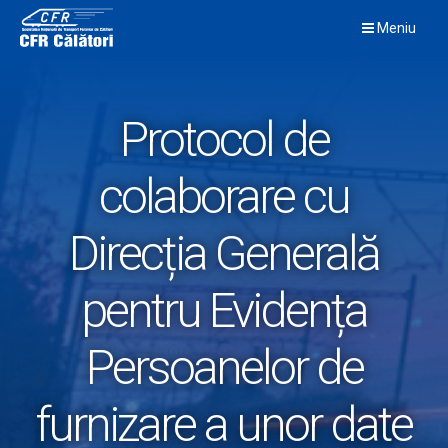
Skip
Meniu
to
content
Protocol de
colaborare cu
Direcția Generală
pentru Evidența
Persoanelor de
furnizare a unor date