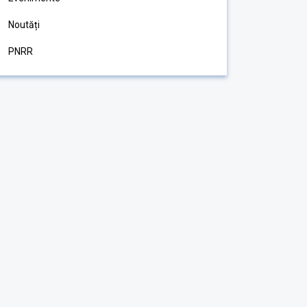
Noutăți
PNRR