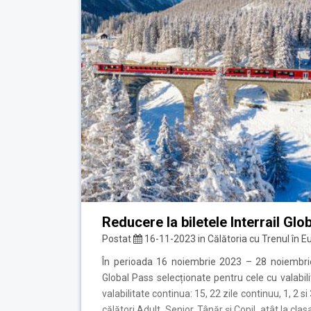
Reducere la biletele Interrail Gl
Postat
16-11-2023
in
Călătoria cu Trenul în E
În perioada 16 noiembrie 2023 – 28 noiembrie 
Global Pass selecționate pentru cele cu valabilita
valabilitate continua: 15, 22 zile continuu, 1, 2
călători Adult, Senior, Tânăr și Copil, atât la clas