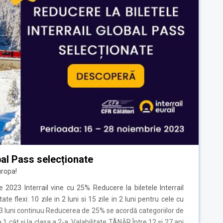
obal Pass selecționate
uropa!
2023 Interrail vine cu 25% Reducere la biletele Interrail
te flexi: 10 zile in 2 luni si 15 zile in 2 luni pentru cele cu
 si 3 luni continuu Reducerea de 25% se acordă categoriilor de
a 1 cât și la clasa a 2-a. Valabilitate TÂNĂR Între 12 și 27 ani