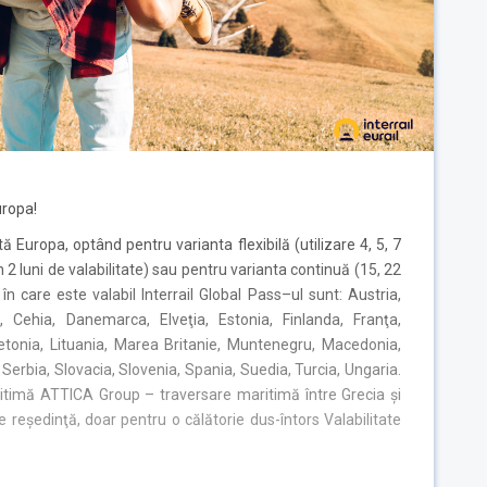
uropa!
tă Europa, optând pentru varianta flexibilă (utilizare 4, 5, 7
din 2 luni de valabilitate) sau pentru varianta continuă (15, 22
e în care este valabil Interrail Global Pass–ul sunt: Austria,
a, Cehia, Danemarca, Elveţia, Estonia, Finlanda, Franţa,
Letonia, Lituania, Marea Britanie, Muntenegru, Macedonia,
Serbia, Slovacia, Slovenia, Spania, Suedia, Turcia, Ungaria.
timă ATTICA Group – traversare maritimă între Grecia şi
 de reşedinţă, doar pentru o călătorie dus-întors Valabilitate