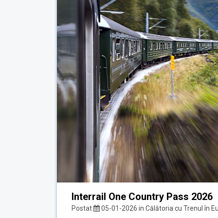
Interrail One Country Pass 2026
Postat
05-01-2026
in
Călătoria cu Trenul în E