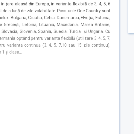
n ţara aleasă din Europa, în varianta flexibilă de 3, 4, 5, 6
val de o lună de zile valabilitate. Pass-urile One Country sunt
nelux, Bulgaria, Croația, Cehia, Danemarca, Elveţia, Estonia,
ele Grecești, Letonia, Lituania, Macedonia, Marea Britanie,
 Slovacia, Slovenia, Spania, Suedia, Turcia și Ungaria. Cu
rmania optând pentru varianta flexibilă (utilizare 3, 4, 5, 7,
tru varianta continuă (3, 4, 5, 7,10 sau 15 zile continuu).
a 1 și clasa…