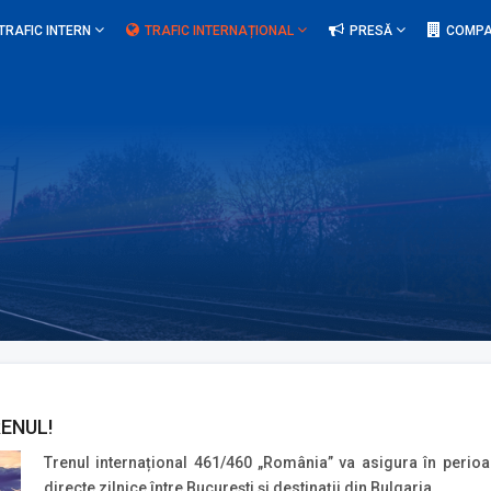
TRAFIC INTERN
TRAFIC INTERNAȚIONAL
PRESĂ
COMPA
RENUL!
Trenul internațional 461/460 „România” va asigura în perioa
directe zilnice între București și destinații din Bulgaria.