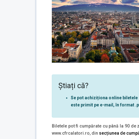
Știați că?
Se pot achiziționa online biletele
este primit pe e-mail, în format .p
Biletele pot fi cumpărate cu până la 90 de 
www.cfrcalatori.ro, din
secțiunea de cumpăr