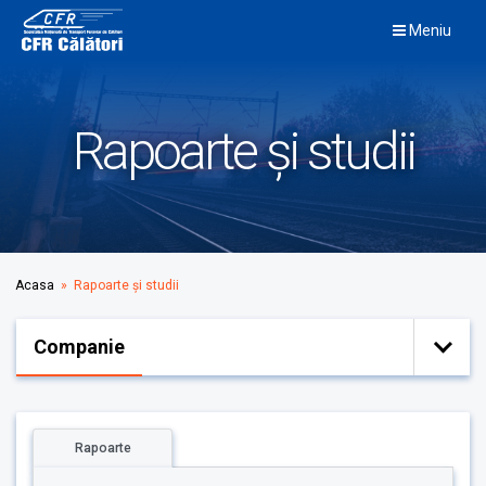
Skip
Meniu
to
content
Rapoarte și studii
Acasa
» Rapoarte și studii
Companie
Rapoarte