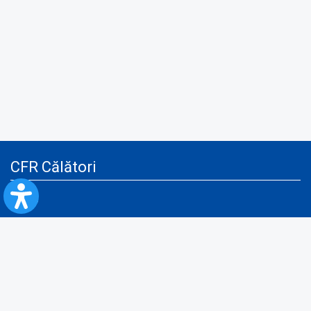
CFR Călători
Blog
Servicii pentru reclamă și publicitate
Politica de Confidenţialitate
Politica de Cookies
Politica monitorizare video/audio-video