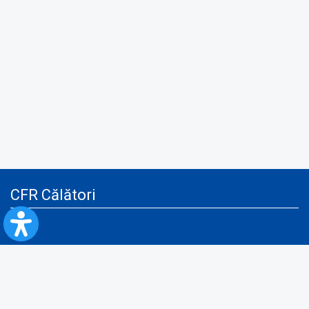
CFR Călători
Blog
Servicii pentru reclamă și publicitate
Politica de Confidenţialitate
Politica de Cookies