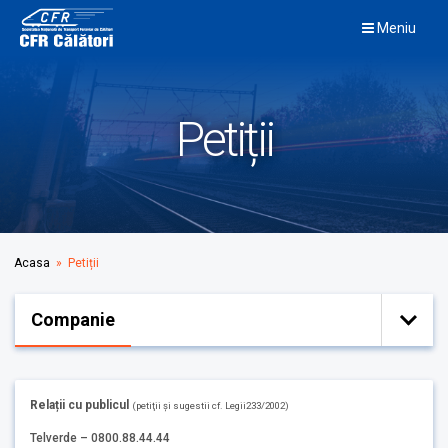
Skip
Meniu
to
content
Petiții
Acasa
» Petiții
Companie
Relații cu publicul
(petiţii şi sugestii cf. Legii233/2002)
Telverde – 0800.88.44.44