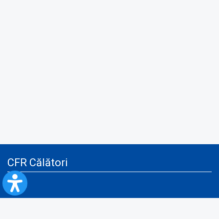
CFR Călători
Blog
Servicii pentru reclamă și publicitate
Politica de Confidenţialitate