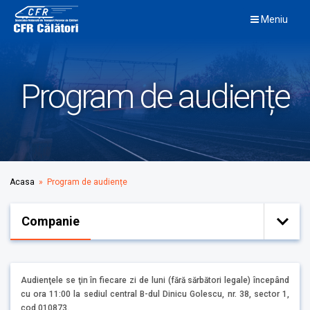
Skip
Meniu
to
content
Program de audiențe
Acasa
» Program de audiențe
Companie
Audienţele se ţin în fiecare zi de luni (fără sărbători legale) începând
cu ora 11:00 la sediul central B-dul Dinicu Golescu, nr. 38, sector 1,
cod 010873.