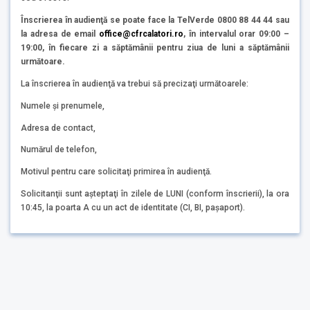
Înscrierea în audienţă se poate face la TelVerde 0800 88 44 44 sau
la adresa de email
office@cfrcalatori.ro
, în intervalul orar 09:00 –
19:00, în fiecare zi a săptămânii pentru ziua de luni a săptămânii
următoare.
La înscrierea în audienţă va trebui să precizaţi următoarele:
Numele şi prenumele,
Adresa de contact,
Numărul de telefon,
Motivul pentru care solicitaţi primirea în audienţă.
Solicitanţii sunt aşteptaţi în zilele de LUNI (conform înscrierii), la ora
10:45, la poarta A cu un act de identitate (CI, BI, paşaport).