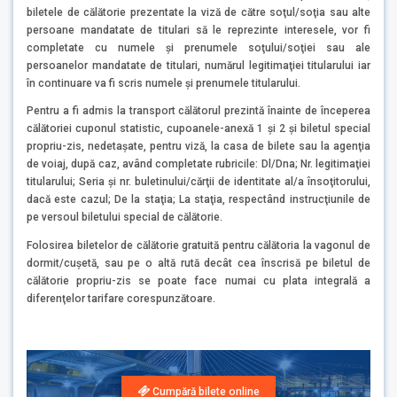
biletele de călătorie prezentate la viză de către soţul/soţia sau alte
persoane mandatate de titulari să le reprezinte interesele, vor fi
completate cu numele şi prenumele soţului/soţiei sau ale
persoanelor mandatate de titulari, numărul legitimaţiei titularului iar
în continuare va fi scris numele şi prenumele titularului.
Pentru a fi admis la transport călătorul prezintă înainte de începerea
călătoriei cuponul statistic, cupoanele-anexă 1 şi 2 şi biletul special
propriu-zis, nedetaşate, pentru viză, la casa de bilete sau la agenţia
de voiaj, după caz, având completate rubricile: Dl/Dna; Nr. legitimaţiei
titularului; Seria şi nr. buletinului/cărţii de identitate al/a însoţitorului,
dacă este cazul; De la staţia; La staţia, respectând instrucţiunile de
pe versoul biletului special de călătorie.
Folosirea biletelor de călătorie gratuită pentru călătoria la vagonul de
dormit/cuşetă, sau pe o altă rută decât cea înscrisă pe biletul de
călătorie propriu-zis se poate face numai cu plata integrală a
diferenţelor tarifare corespunzătoare.
Cumpără bilete online