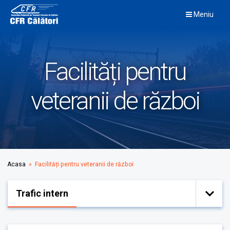
Skip
Meniu
to
content
Facilități pentru
veteranii de război
Acasa
» Facilități pentru veteranii de război
Trafic intern