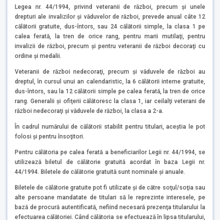
Legea nr. 44/1994, privind veteranii de război, precum şi unele
drepturi ale invalizilor şi văduvelor de război, prevede anual câte 12
călătorii gratuite, dus-întors, sau 24 călătorii simple, la clasa 1 pe
calea ferată, la tren de orice rang, pentru marii mutilaţi, pentru
invalizii de război, precum şi pentru veteranii de război decoraţi cu
ordine şi medalii.
Veteranii de război nedecoraţi, precum şi văduvele de război au
dreptul, în cursul unui an calendaristic, la 6 călătorii interne gratuite,
dus-întors, sau la 12 călătorii simple pe calea ferată, la tren de orice
rang. Generalii şi ofiţerii călătoresc la clasa 1, iar ceilalţi veterani de
război nedecoraţi şi văduvele de război, la clasa a 2-a.
În cadrul numărului de călătorii stabilit pentru titulari, aceştia le pot
folosi şi pentru însoţitori.
Pentru călătoria pe calea ferată a beneficiarilor Legii nr. 44/1994, se
utilizează biletul de călătorie gratuită acordat în baza Legii nr.
44/1994. Biletele de călătorie gratuită sunt nominale şi anuale.
Biletele de călătorie gratuite pot fi utilizate şi de către soţul/soţia sau
alte persoane mandatate de titulari să le reprezinte interesele, pe
bază de procură autentificată, nefiind necesară prezenţa titularului la
efectuarea călătoriei. Când călătoria se efectuează în lipsa titularului,