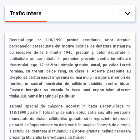
Trafic intern
Decretul-lege nr. 118/1990 privind acordarea unor drepturi
persoanelor persecutate din motive politice de dictatura instaurată
cu începere de la 6 martie 1945, precum şi celor deportate în
străinătate ori constituite în prizonieri prevede pentru
beneficiarii
decretului lege 12 călătorii simple gratuite, anual, pe calea ferată
română, cu trenuri orice rang, cu clasa 1. Aceste persoane au
dreptul să călătorească împreună cu mai mulţi însoţitori, membri de
familie, în cadrul numărului de călătorii stabilite pentru titular.
Fiecare însoţitor va circula în baza unui cupon-talon aferent
titularului, numai însoţindu-l pe titular.
Talonul special de călătorie acordat în baza Decretul-lege nr.
118/1990 poate fi folosit şi de către soţul, sotia sau alte persoane
mandatate de titularii călătoriilor gratuite să le reprezinte interesele
pe bază de împuternicire cu dată certă, în original, însoţită de o copie
a actului de identitate al titularului călătoriei gratuite, nefiind necesară
prezenţa titularului la efectuarea călătoriilor.