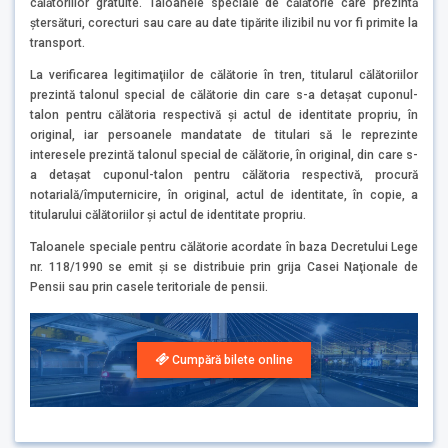
călătoriilor gratuite. Taloanele speciale de călătorie care prezintă
ştersături, corecturi sau care au date tipărite ilizibil nu vor fi primite la
transport.
La verificarea legitimaţiilor de călătorie în tren, titularul călătoriilor
prezintă talonul special de călătorie din care s-a detașat cuponul-
talon pentru călătoria respectivă și actul de identitate propriu, în
original, iar persoanele mandatate de titulari să le reprezinte
interesele prezintă talonul special de călătorie, în original, din care s-
a detașat cuponul-talon pentru călătoria respectivă, procură
notarială/împuternicire, în original, actul de identitate, în copie, a
titularului călătoriilor și actul de identitate propriu.
Taloanele speciale pentru călătorie acordate în baza Decretului Lege
nr. 118/1990 se emit şi se distribuie prin grija Casei Naţionale de
Pensii sau prin casele teritoriale de pensii.
Cumpără bilete online