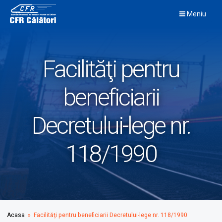
Skip
Meniu
to
content
Facilităţi pentru
beneficiarii
Decretului-lege nr.
118/1990
Acasa
» Facilităţi pentru beneficiarii Decretului-lege nr. 118/1990