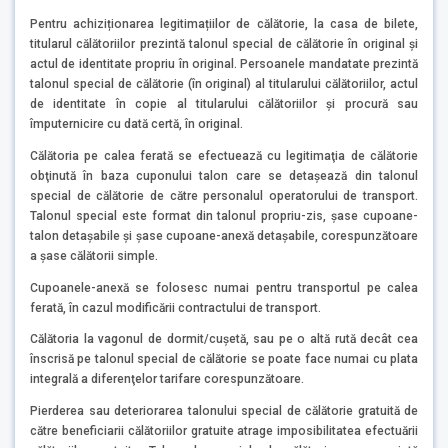
Pentru achiziționarea legitimațiilor de călătorie, la casa de bilete,
titularul călătoriilor prezintă talonul special de călătorie în original și
actul de identitate propriu în original. Persoanele mandatate prezintă
talonul special de călătorie (în original) al titularului călătoriilor, actul
de identitate în copie al titularului călătoriilor și procură sau
împuternicire cu dată certă, în original.
Călătoria pe calea ferată se efectuează cu legitimaţia de călătorie
obţinută în baza cuponului talon care se detaşează din talonul
special de călătorie de către personalul operatorului de transport.
Talonul special este format din talonul propriu-zis, şase cupoane-
talon detaşabile şi şase cupoane-anexă detaşabile, corespunzătoare
a şase călătorii simple.
Cupoanele-anexă se folosesc numai pentru transportul pe calea
ferată, în cazul modificării contractului de transport.
Călătoria la vagonul de dormit/cuşetă, sau pe o altă rută decât cea
înscrisă pe talonul special de călătorie se poate face numai cu plata
integrală a diferenţelor tarifare corespunzătoare.
Pierderea sau deteriorarea talonului special de călătorie gratuită de
către beneficiarii călătoriilor gratuite atrage imposibilitatea efectuării