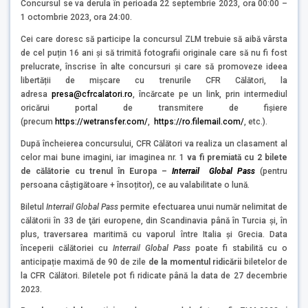
Concursul se va derula în perioada 22 septembrie 2023, ora 00:00 –
1 octombrie 2023, ora 24:00.
Cei care doresc să participe la concursul ZLM trebuie să aibă vârsta
de cel puțin 16 ani și să trimită fotografii originale care să nu fi fost
prelucrate, înscrise în alte concursuri și care să promoveze ideea
libertății de mișcare cu trenurile CFR Călători, la
adresa
presa@cfrcalatori.ro
, încărcate pe un link, prin intermediul
oricărui portal de transmitere de fişiere
(precum
https://wetransfer.com/
,
https://ro.filemail.com/
, etc.).
După încheierea concursului, CFR Călători va realiza un clasament al
celor mai bune imagini, iar imaginea nr. 1
v
a fi premiată cu 2 bilete
de călătorie cu trenul în Europa –
Interrail Global Pass
(pentru
persoana câștigătoare + însoțitor), ce au valabilitate o lună.
Biletul
Interrail Global Pass
permite efectuarea unui număr nelimitat de
călătorii în 33 de ţări europene, din Scandinavia până în Turcia şi, în
plus, traversarea maritimă cu vaporul între Italia şi Grecia. Data
începerii călătoriei cu
Interrail Global Pass
poate fi stabilită cu o
anticipație maximă de 90 de zile
de la momentul ridicării
biletelor de
la CFR Călători. Biletele pot fi ridicate până la data de 27 decembrie
2023.