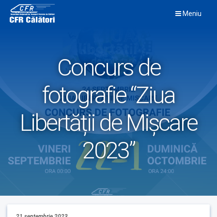
Skip
Meniu
to
content
Concurs de
fotografie “Ziua
Libertății de Mișcare
2023”
21 septembrie 2023