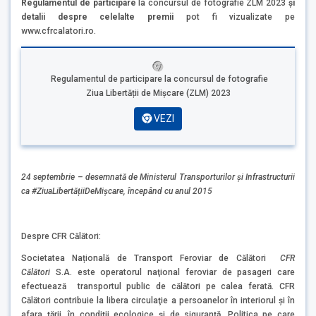
Regulamentul de participare
la concursul de fotografie ZLM 2023
şi
detalii despre celelalte premii
pot fi vizualizate pe
www.cfrcalatori.ro.
Regulamentul de participare la concursul de fotografie
Ziua Libertății de Mișcare (ZLM) 2023
VEZI
24 septembrie – desemnată de Ministerul Transporturilor și Infrastructurii
ca #ZiuaLibertățiiDeMișcare, începând cu anul 2015
Despre CFR Călători:
Societatea Națională de Transport Feroviar de Călători
CFR
Călători
S.A. este operatorul naţional feroviar de pasageri care
efectuează transportul public de călători pe calea ferată. CFR
Călători contribuie la libera circulaţie a persoanelor în interiorul şi în
afara ţării, în condiții ecologice și de siguranță. Politica pe care