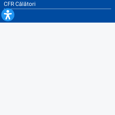
CFR Călători
Blog
Servicii pentru reclamă și publicitate
Politica de Confidenţialitate
Politica de Cookies
Politica monitorizare video/audio-video
Politica de protecție a datelor cu caracter personal
Protocol de colaborare cu Direcția Generală pentru Evidența
Persoanelor de furnizare a unor date din Registrul Național de Evidența
Persoanelor
A.N.P.C.
Informaţii utile
Fii pregătit pentru situații de urgență