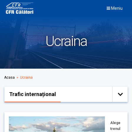
Skip
Meniu
to
content
Ucraina
Acasa
» Ucraina
Trafic internațional
Alege
trenul