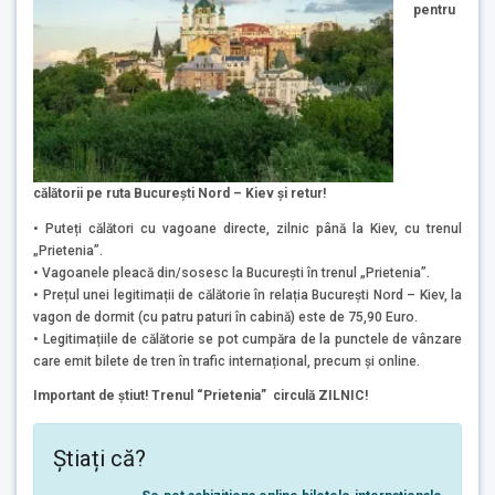
pentru
călătorii pe ruta
București Nord – Kiev și retur!
• Puteți călători cu vagoane directe, zilnic până la Kiev, cu trenul
„Prietenia”.
• Vagoanele pleacă din/sosesc la București în trenul „Prietenia”.
• Prețul unei legitimații de călătorie în relația București Nord – Kiev, la
vagon de dormit (cu patru paturi în cabină) este de 75,90 Euro.
• Legitimațiile de călătorie se pot cumpăra de la punctele de vânzare
care emit bilete de tren în trafic internațional, precum și online.
Important de știut! Trenul “Prietenia” circulă ZILNIC!
Știați că?