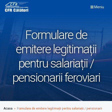
Skip
Meniu
to
content
Formulare de
emitere legitimații
pentru salariații /
pensionarii feroviari
Acasa
» Formulare de emitere legitimații pentru salariații / pensionarii