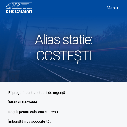
Skip
Meniu
to
content
Alias statie:
COSTEȘTI
Fii pregătit pentru situații de urgență
Întrebări frecvente
Reguli pentru călătoria cu trenul
Îmbunătățirea accesibilității