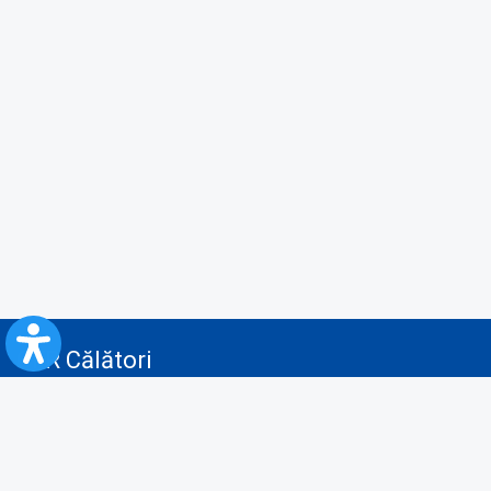
CFR Călători
Blog
Servicii pentru reclamă și publicitate
Politica de Confidenţialitate