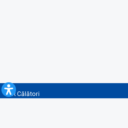
CFR Călători
Blog
Servicii pentru reclamă și publicitate
Politica de Confidenţialitate