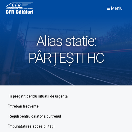
Skip
Meniu
to
content
Alias statie:
PÂRȚEȘTI HC
Fii pregătit pentru situații de urgență
Întrebări frecvente
Reguli pentru călătoria cu trenul
Îmbunătățirea accesibilității