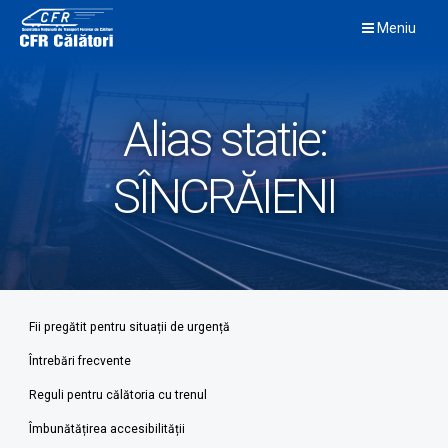
Skip
Meniu
to
content
Alias statie:
SÎNCRĂIENI
Fii pregătit pentru situații de urgență
Întrebări frecvente
Reguli pentru călătoria cu trenul
Îmbunătățirea accesibilității