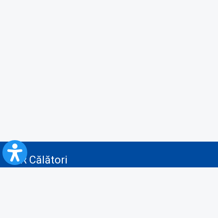
CFR Călători
Blog
Servicii pentru reclamă și publicitate
Politica de Confidenţialitate