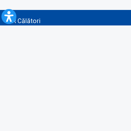
CFR Călători
Blog
Servicii pentru reclamă și publicitate
Politica de Confidenţialitate
Politica de Cookies
Politica monitorizare video/audio-video
Politica de protecție a datelor cu caracter personal
Protocol de colaborare cu Direcția Generală pentru Evidența
Persoanelor de furnizare a unor date din Registrul Național de Evidența
Persoanelor
A.N.P.C.
Informaţii utile