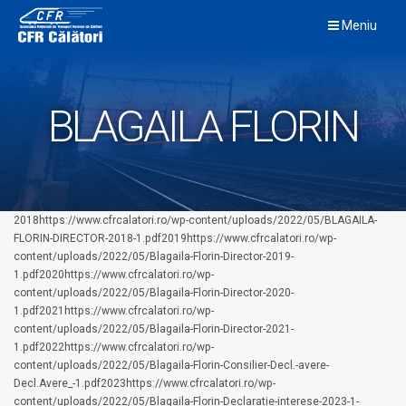
Skip
Meniu
to
content
BLAGAILA FLORIN
2018https://www.cfrcalatori.ro/wp-content/uploads/2022/05/BLAGAILA-
FLORIN-DIRECTOR-2018-1.pdf2019https://www.cfrcalatori.ro/wp-
content/uploads/2022/05/Blagaila-Florin-Director-2019-
1.pdf2020https://www.cfrcalatori.ro/wp-
content/uploads/2022/05/Blagaila-Florin-Director-2020-
1.pdf2021https://www.cfrcalatori.ro/wp-
content/uploads/2022/05/Blagaila-Florin-Director-2021-
1.pdf2022https://www.cfrcalatori.ro/wp-
content/uploads/2022/05/Blagaila-Florin-Consilier-Decl.-avere-
Decl.Avere_-1.pdf2023https://www.cfrcalatori.ro/wp-
content/uploads/2022/05/Blagaila-Florin-Declaratie-interese-2023-1-