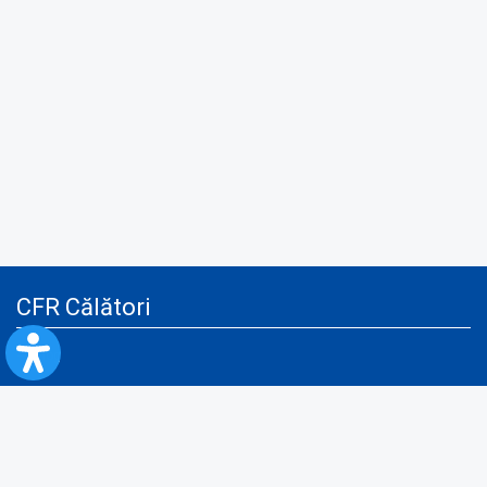
CFR Călători
Blog
Servicii pentru reclamă și publicitate
Politica de Confidenţialitate
Politica de Cookies