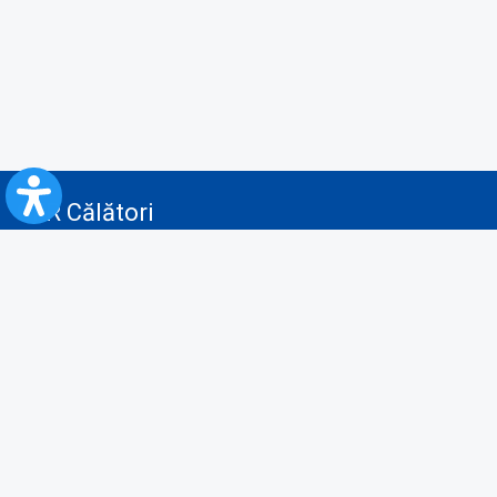
CFR Călători
Blog
Servicii pentru reclamă și publicitate
Politica de Confidenţialitate
Politica de Cookies
Politica monitorizare video/audio-video
Politica de protecție a datelor cu caracter personal
Protocol de colaborare cu Direcția Generală pentru Evidența