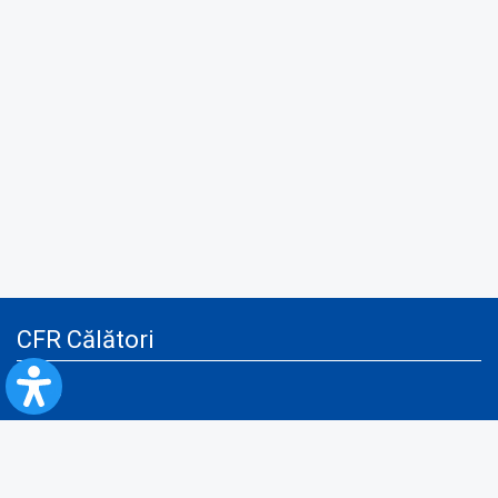
CFR Călători
Blog
Servicii pentru reclamă și publicitate
Politica de Confidenţialitate