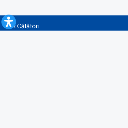
CFR Călători
Blog
Servicii pentru reclamă și publicitate
Politica de Confidenţialitate
Politica de Cookies
Politica monitorizare video/audio-video
Politica de protecție a datelor cu caracter personal
Protocol de colaborare cu Direcția Generală pentru Evidența
Persoanelor de furnizare a unor date din Registrul Național de Evidența
Persoanelor
A.N.P.C.