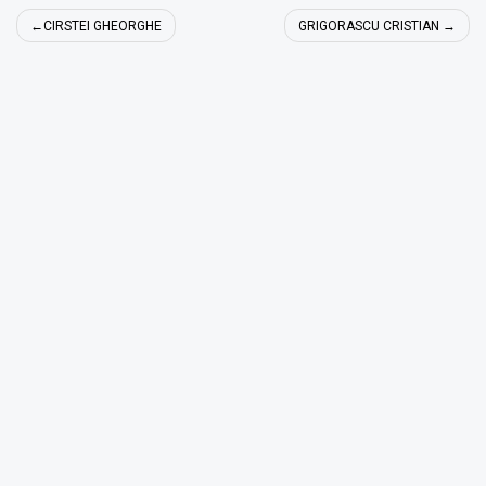
Navigare
CIRSTEI GHEORGHE
GRIGORASCU CRISTIAN
în
articole