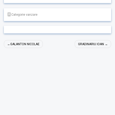
Categorie vanzare
Navigare
GALANTON NICOLAE
GRADINARIU IOAN
în
articole