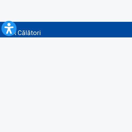
CFR Călători
Blog
Servicii pentru reclamă și publicitate
Politica de Confidenţialitate
Politica de Cookies
Politica monitorizare video/audio-video
Politica de protecție a datelor cu caracter personal
Protocol de colaborare cu Direcția Generală pentru Evidența
Persoanelor de furnizare a unor date din Registrul Național de Evidența
Persoanelor
A.N.P.C.