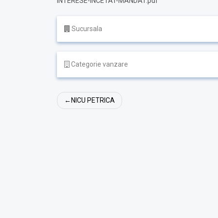
INTERESE-INCETAT-MANDAT.pdf
Sucursala
Categorie vanzare
Navigare
NICU PETRICA
în
articole