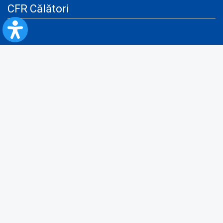
CFR Călători
Blog
Servicii pentru reclamă și publicitate
Politica de Confidenţialitate
Politica de Cookies
Politica monitorizare video/audio-video
Politica de protecție a datelor cu caracter personal
Protocol de colaborare cu Direcția Generală pentru Evidența
Persoanelor de furnizare a unor date din Registrul Național de Evidența
Persoanelor
A.N.P.C.
Informaţii utile
Fii pregătit pentru situații de urgență