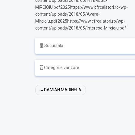
content/uploads/2018/05/INTERESE-
MIRCIOIU.pdf2025https://www.cfrcalatori.ro/wp-
content/uploads/2018/05/Avere-
Mircioiu.pdf2025https://www.cfrcalatori.ro/wp-
content/uploads/2018/05/Interese-Mircioiu.pdf
Sucursala
Categorie vanzare
Navigare
DAMIAN MARINELA
în
articole